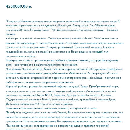
4250000,00
р.
Продаётся большая однокомнатная квартира улучшенной планировки на пятом этаже 5-
этажного кирпичного дома по адресу: г. Абакан, ул. Северный, д. 3а. Общая площадь
квартиры 38 кв.м. Площадь кухни - 9,5. Дополнительно к указанной площади - большая
лоджия.
Квартира в хорошем состоянии. Стены выровнены, оклеены обоями. Окна пластиковые,
выходят на набережную - замечательный вид. Красивые межкомнатные двери выполнены в
одном стиле. На полу линолеум. Санузел раздельный. Просторный коридор. Большая
гардеробная комната, в которой разместятся все Ваши вещи и не понадобится
дополнительная мебель.
В квартире остаётся практически вся мебель и бытовая техника, которую Вы видите на
фото - всё готово для Вашего комфортного проживания!
Дом теплый. Чистый подъезд. Входы в две квартиры на площадке оборудованы тамбуром и
установлена дополнительная дверь, обеспечивая безопасность. Во дворе дома большая
детская площадка, огороженная от парковки автотранспорта. При выходе - прогулочная
набережная с лавочками и спортивными снарядами.
Хороший район с развитой социальной инфраструктурой. Рядом Преображенский парк,
супермаркеты, сети магазинов модной одежды и обуви, рынок «Северный». В шаговой
доступности находятся Школы № 24, Гимназия, Детские сады Капитошка, Росинка,
Оздоровительный комплекс Тепсей, остановки автобусов, троллейбусов, электробусов.
Документы проверены АН Глорис и готовы к сделке.
Возможны варианты расчета: наличные, ипотека, материнский капитал.
Приобретая недвижимость с компанией Глорис, Вы экономите свое время и деньги, так как
получаете комплекс услуг сразу нескольких специалистов: риэлтора, юриста, ипотечного
специалиста. При оформлении ипотеки, Вы можете сэкономить за счет дисконта компании.
Полное юридическое сопровождение на всех этапах сделки является гарантией
безопасности наших клиентов.