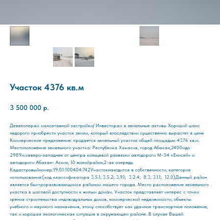
Участок 4376 кв.м
3 500 000
р.
Девелоперам малоэтажной застройки/ Инвесторам в земельные активы Хороший шанс
недорого приобрести участок земли, который впоследствии существенно вырастет в цене
Коммерческое предложение: продается земельный участок общей площадью 4376 кв.м.
Местоположение земельного участка: Республика Хакасия, город Абакан,2400мдо
2989м.северо-западнее от центра кольцевой развязки автодороги М-54 «Енисей» и
автодороги Абакан- Аскиз, 10 жилойрайон,2-ая очередь.
Кадастровыйномер:19:01:100404:742Участокнаходится в собственности, категория
использования:(код классификатора 3.5.1; 3.5.2; 3.9.1; 3.2.4; 8.3; 3.1.1; 12.0)Данный район
является быстроразвивающимся районом нашего города. Место расположение земельного
участка в шаговой доступности к жилым домам. Участок представляет интерес с точки
зрения строительства индивидуальных домов, коммерческой недвижимости, объекты
учебного и научного назначения, этому способствует как удачное транспортное положение,
так и хорошая экологическая ситуация в окружающем районе. В случае Вашей